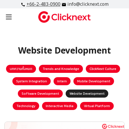
+66-2-483-0900
info@clicknext.com
Website Development
บทความทั้งหมด
Trends and Knowledge
ClickNext Culture
System Integration
intern
Mobile Development
Software Development
Website Development
Technology
Interactive Media
Virtual Platform