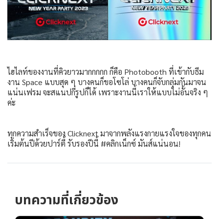
ไฮไลท์ของงานที่คิวยาวมากกกกก ก็คือ Photobooth ที่เข้ากับธีม
งาน Space แบบสุด ๆ บางคนก็ขอโซโล่ บางคนก็จับกลุ่มกันมาจน
แน่นเฟรม จะสแนปกี่รูปก็ได้ เพราะงานนี้เราให้แบบไม่อั้นจริง ๆ
ค่ะ
ทุกความสำเร็จของ Clicknext มาจากพลังแรงกายแรงใจของทุกคน
เริ่มต้นปีด้วยปาร์ตี้ รับรองปีนี้ #คลิกเน็กซ์ มันส์แน่นอน!
บทความที่เกี่ยวข้อง