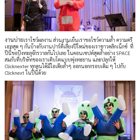
งานบ่าย
เราโชว์ผลงาน ส่วนงานเย็นเราขอโชว์ความล้ำ ความครี
เอทสุด ๆ กันบ้างกับงานปาร์ตี้เลี้ยงปีใหม่ของเราชาวคลิกเน็กซ์ ที่
ปีนี้ขอปังทะลุจักรวาลกันไปเลย ในคอนเซปต์สุดล้ำอย่าง SPACE
สมกับที่บริษัทของเราเติบโตแบบพุ่งทะยาน และปลุกให้
Clicknexter ทุกคนได้มีไอเดียล้ำๆ ออกนอกกรอบเดิม ๆ ไปกับ
Clicknext ในปีนี้ด้วย