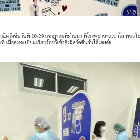
คิวฉีดวัคซีนวันที่ 28-29 กรกฎาคมที่ผ่านมา ที่โรงพยาบาลเปาโล พหลโย
ี่ เมื่อลงทะเบียนเรียบร้อยก็เข้าคิวฉีดวัคซีนกันได้เลยค่ะ