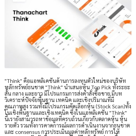
"Think" คือแอพลิเคชันด้านการลงทุนตัวใหม่ของบริษัท
หลักทรัพย์ธนชาต "Think" นำเสนอหุ้น Top Pick ทั้งระยะ
สั้น กลาง และยาว มีโปรแกรมการส่งคำสั่งซื้อขาย มีบท
วิเคราะห์ปัจจัยพื้นฐาน เทคนิค และเชิงปริมาณที่มี
คุณภาพสูง รวมทั้งมีโปรแกรมคัดเลือกหุ้น (Stock Scan)ทั้ง
ในเชิงพื้นฐานและเชิงเทคนิค ซึ่งในแอพลิเคชัน "Think"
นี้เรายังสามารถหาข้อมูลที่ครบถ้วนเกี่ยวกับตลาดหุ้น หุ้น
รายตัว รวมทั้งการคาดการณ์ผลการดำเนินงานจากธนชาต
และ consensus การประเมินมูลค่าหลักทรัพย์ การให้