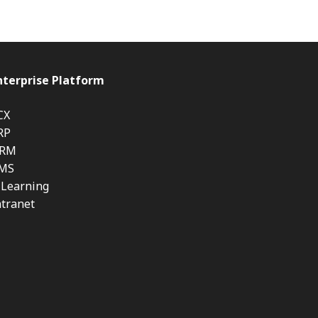
nterprise Platform
CX
RP
RM
MS
-Learning
ntranet