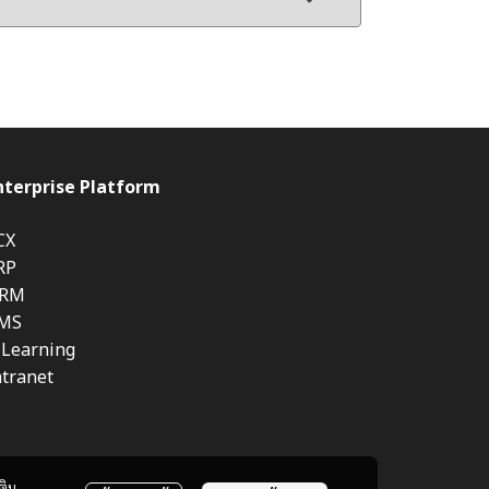
nterprise Platform
CX
RP
RM
MS
-Learning
ntranet
ติม