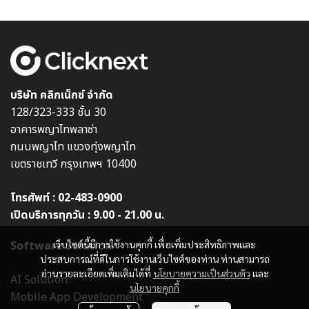
บริษัท คลิกเน็กซ์ จำกัด
128/323-333 ชั้น 30
อาคารพญาไทพลาซ่า
ถนนพญาไท แขวงทุ่งพญาไท
เขตราชเทวี กรุงเทพฯ 10400
โทรศัพท์ :
02-483-0900
เปิดบริการทุกวัน : 9.00 - 21.00 น.
Software Solution
เว็บไซต์นี้มีการใช้งานคุกกี้ เพื่อเพิ่มประสิทธิภาพและ
ประสบการณ์ที่ดีในการใช้งานเว็บไซต์ของท่าน ท่านสามารถ
อ่านรายละเอียดเพิ่มเติมได้ที่
นโยบายความเป็นส่วนตัว
และ
AI Solution
นโยบายคุกกี้
Mobile App Development