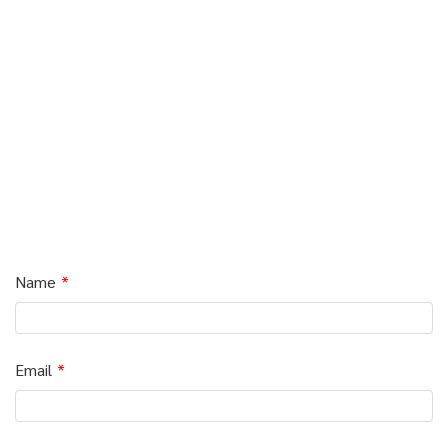
Name
Email